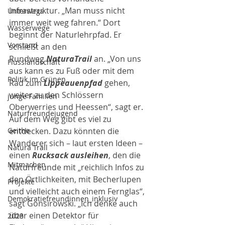
Infrastruktur. „Man muss nicht 
Unterwegs
immer weit weg fahren.“ Dort 
Wasserwege
beginnt der Naturlehrpfad. Er 
Vorstand
schließt an den 
Rundweg 
NaturaTrail 
an. „Von uns 
Flusslandschaft
aus kann es zu Fuß oder mit dem 
Politik im Grünen
Rad zum 
Lippeauenpfad
 gehen, 
weiter zu den Schlössern 
junge Familien
Oberwerries und Heessen“, sagt er. 
Naturfreundejugend
Auf dem Weg gibt es viel zu 
Geithe
entdecken. Dazu könnten die 
Wanderer sich – laut ersten Ideen – 
Natura Trail
einen 
Rucksack ausleihen
, den die 
Mitmachen
Naturfreunde mit „reichlich Infos zu 
den Örtlichkeiten, mit Becherlupen 
Projekte
und vielleicht auch einem Fernglas“, 
Demokratiefreundinnen_inklusiv
sagt Gonsirowski. „Ich denke auch 
über einen Detektor für 
2023