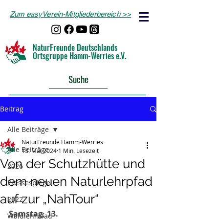
Zum easyVerein-Mitgliederbereich >>
NaturFreunde Deutschlands
Ortsgruppe Hamm-Werries e.V.
Suche
Beitrag
Alle Beiträge
NaturFreunde Hamm-Werries
Alle Beiträge
13. Mai 2024
1 Min. Lesezeit
Von der Schutzhütte und
2026
dem neuen Naturlehrpfad
Pressespiegel
auf zur „NahTour“
2022
Samstag, 13. 
Waldlehrpfad