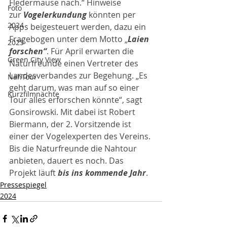
Fledermäuse nach.“ Hinweise 
Foto
zur
 Vogelerkundung
 könnten per 
2024
Apps beigesteuert werden, dazu ein 
Fragebogen unter dem Motto „
Laien 
2025
forschen“
. Für April erwarten die 
Green City View
Naturfreunde einen Vertreter des 
Landesverbandes zur Begehung. „Es 
NahTour
geht darum, was man auf so einer 
Kurzfilmnächte
Tour alles erforschen könnte“, sagt 
Gonsirowski. Mit dabei ist Robert 
Biermann, der 2. Vorsitzende ist 
einer der Vogelexperten des Vereins. 
Bis die Naturfreunde die Nahtour 
anbieten, dauert es noch. Das 
Projekt läuft 
bis ins kommende Jahr
.
Pressespiegel
2024