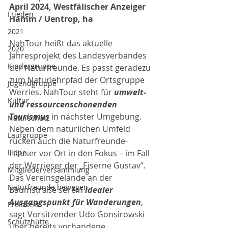
April 2024, Westfälischer Anzeiger 
Frieden
Hamm / Uentrop, ha
2021
NahTour heißt das aktuelle 
2020
Jahresprojekt des Landesverbandes 
Kindergruppe
der Naturfreunde. Es passt geradezu 
zum Naturlehrpfad der Ortsgruppe 
Jugendgruppe
Werries. NahTour steht für 
umwelt- 
Kultur
und ressourcenschonenden 
Tourismus
 in nächster Umgebung. 
Naturschutz
Neben dem natürlichen Umfeld 
Laufgruppe
rücken auch die Naturfreunde-
Lippe
Häuser vor Ort in den Fokus – im Fall 
der Werrieser der „Eiserne Gustav“. 
Mitgliederversammlung
Das Vereinsgelände an der 
Naturfreunde bewegen
Baumstraße sei ein 
idealer 
Ausgangspunkt für Wanderungen
, 
ProInsekt
sagt Vorsitzender Udo Gonsirowski 
Schutzhütte
über bereits vorhandene 