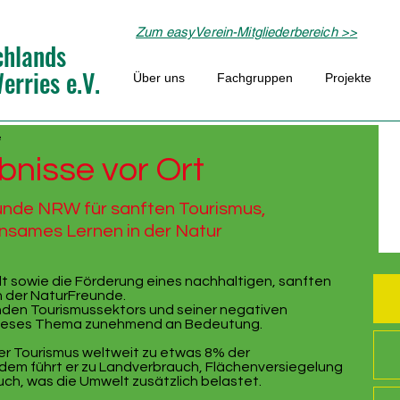
Zum easyVerein-Mitgliederbereich >>
chlands
rries e.V.
Über uns
Fachgruppen
Projekte
e
bnisse vor Ort
unde NRW für sanften Tourismus,
nsames Lernen in der Natur
t sowie die Förderung eines nachhaltigen, sanften
n der NaturFreunde.
den Tourismussektors und seiner negativen
ieses Thema zunehmend an Bedeutung.
r Tourismus weltweit zu etwas 8% der
dem führt er zu Landverbrauch, Flächenversiegelung
h, was die Umwelt zusätzlich belastet.