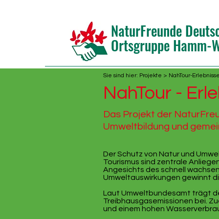
NaturFreunde Deuts
Ortsgruppe Hamm-We
Sie sind hier:
Projekte
> NahTour-Erlebniss
NahTour - Erle
Das Projekt der NaturFre
Umweltbildung und gemei
Der Schutz von Natur und Umwel
Tourismus sind zentrale Anliege
Angesichts des schnell wachsen
Umweltauswirkungen gewinnt d
Laut Umweltbundesamt trägt de
Treibhausgasemissionen bei. Zu
und einem hohen Wasserverbrauc