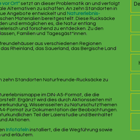
De
 vor Ort"
setzt an dieser Problematik an und verfolgt
ale Alternativen zu schaffen. An zehn Standorten in
eue Angebote entwickelt und
Naturerlebnis-
chen Materialien bereitgestellt. Diese Rucksäcke
den und ermöglichen es, die Natur entlang
lerisch und forschend zu entdecken. Zu den
lassen, Familien und Tagesgäst*innen.
urfreundehäuser aus verschiedenen Regionen
 das Rheinland, das Sauerland, das Bergische Land
an zehn Standorten Naturfreunde-Rucksäcke zu
 der NaturFreunde Hamm-Werries
.
turerlebnismappe im DIN-A5-Format, die die
stellt. Ergänzt wird dies durch Aktionsseiten mit
turerkundung, Wissensseiten zu Naturschutzthemen
-A4-Format zur Dokumentation der Beobachtungen.
turkundlichen Teil der Laienstudie und Beinhaltet
 und Aktionen.
den
Infotafeln
installiert, die die Wegführung sowie
und erläutern.