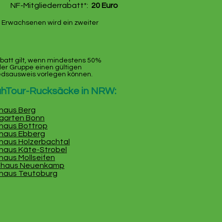
NF-Mitgliederrabatt*:
20 Euro
 Erwachsenen wird ein zweiter
batt gilt, wenn mindestens 50%
er Gruppe einen gültigen
edsausweis vorlegen können.
ahTour-Rucksäcke​ in NRW:
haus Berg
garten Bonn
haus Bottrop
haus Ebberg
haus Holzerbachtal
haus Käte-Strobel
haus Mollseifen
ehaus Neuenkamp
haus Teutoburg