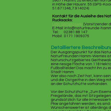
59071 Hamm; zu erreichen von 
in Höhe der Hausnr. 55 (GPS-Koo
51.671346,7.914024)
Kontakt für die Ausleihe des Nat
Rucksacks:
Udo Gonsiroswki
(Vorsitzender 
E-Mail:
info@naturfreunde-hamm
Tel.: 02381 88 147
Mobil: 0171 1909375​
Detailliertere Beschreibun
Der Ausgangspunkt für das Natur
NaturFreunden Hamm-Werries is
Naturschutzgebietes Geithewald.
eine riesige Fläche von 118 Hektar
Fußballfelder! Das macht ihn zu 
Stadt Hamm.
Wer also noch Zeit hat, kann sei
und die Ostgeithe in den Weg mit
an der Schutzhütte vorhanden.
Vor der Schutzhütte „Zum Eiserne
Freigelände, das mit Sitzgelege
grundsätzlich für alle Interessie
Pkw angefahren werden, es sind 
Wünschenswerter ist allerdings d