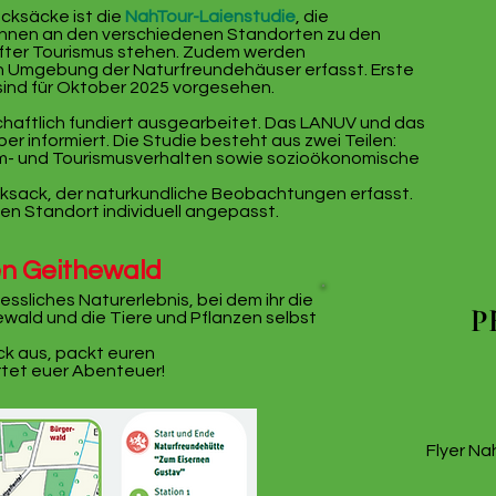
ucksäcke ist die
NahTour-Laienstudie
, die
*innen an den verschiedenen Standorten zu den
fter Tourismus stehen. Zudem werden
en Umgebung der Naturfreundehäuser erfasst. Erste
sind für Oktober 2025 vorgesehen.
haftlich fundiert ausgearbeitet. Das LANUV und das
r informiert. Die Studie besteht aus zwei Teilen:
m- und Tourismusverhalten sowie sozioökonomische
ksack, der naturkundliche Beobachtungen erfasst.
eden Standort individuell angepasst.
en Geithewald
essliches Naturerlebnis, bei dem ihr die
P
wald und die Tiere und Pflanzen selbst
k aus, packt euren
rtet euer Abenteuer!
Flyer Na