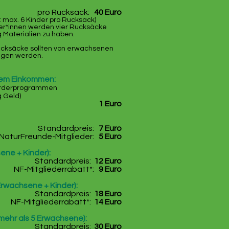
pro Rucksack:
40 Euro
: max. 6 Kinder pro Rucksack)
üler*innen werden vier Rucksäcke
Materialien zu haben.
ucksäcke sollten von erwachsenen
agen werden.
ngem Einkommen:
örderprogrammen
g Geld)
1 Euro
Standardpreis:
7 Euro
NaturFreunde-Mitglieder:
5 Euro
ene + Kinder):
Standardpreis:
12 Euro
NF-Mitgliederrabatt*:
9 Euro
Erwachsene + Kinder):
Standardpreis:
18 Euro
NF-Mitgliederrabatt*:
14 Euro
ehr als 5 Erwachsene):
Standardpreis:
30 Euro