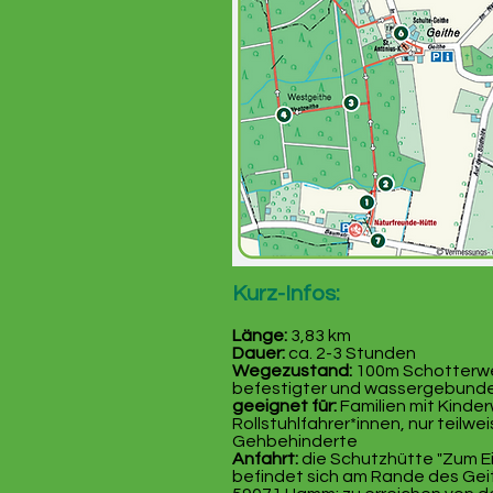
Kurz-Infos:
Länge:
3,83 km
Dauer:
ca. 2-3 Stunden
Wegezustand:
100m Schotterw
befestigter und wassergebund
geeignet für:
Familien mit Kinde
Rollstuhlfahrer*innen, nur teilwei
Gehbehinderte
Anfahrt:
die Schutzhütte "Zum E
befindet sich am Rande des Gei