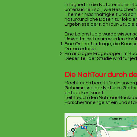
Integriert in die Naturerlebnis-R
untersuchen soll, wie Besucher
Themen Nachhaltigkeit und san
naturkundliche Daten zur lokal
Ergebnisse der NahTour-Studie 
Eine
Laienstudie
wurde wissensc
Umweltministerium wurden darübe
Eine Online-Umfrage, die Konsu
Daten erfasst.
Ein analoger Fragebogen im Ruc
Dieser Teil der Studie wird für j
Die NahTour durch d
Macht euch bereit für ein unverg
Geheimnisse der Natur im Geithe
entdecken könnt.
Leiht euch den NahTour-Rucksac
Forscher*innengeist ein und sta