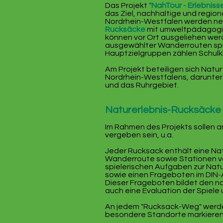
Das Projekt
"NahTour - Erlebnisse
das Ziel, nachhaltige und region
Nordrhein-Westfalen werden n
Rucksäcke
mit umweltpädagogis
können vor Ort ausgeliehen wer
ausgewählter Wanderrouten spie
Hauptzielgruppen zählen Schulk
Am Projekt beteiligen sich Nat
Nordrhein-Westfalens, darunter
und das Ruhrgebiet.
Naturerlebnis-Rucksäcke
Im Rahmen des Projekts sollen 
vergeben sein, u.a.
am Standort
Jeder Rucksack enthält eine Na
Wanderroute sowie Stationen vor
spielerischen Aufgaben zur Na
sowie einen Frageboten im DIN
Dieser Frageboten bildet den na
auch eine Evaluation der Spiele
An jedem "Rucksack-Weg" wer
besondere Standorte markieren 