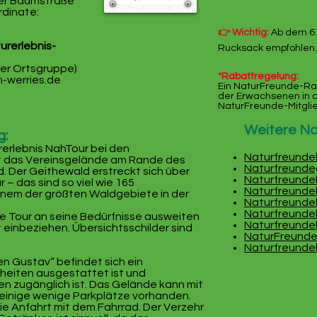
der Baumstraße
rdinate:
👉 Wichtig:
Ab dem 6.
urerlebnis-
Rucksack empfohlen.
der Ortsgruppe)
*Rabattregelung:
-werries.de
Ein NaturFreunde-Ra
der Erwachsenen in d
NaturFreunde-Mitgli
​Weitere N
g:
erlebnis NahTour bei den
Naturfreunde
t das Vereinsgelände am Rande des
Naturfreunde
 Der Geithewald erstreckt sich über
Naturfreunde
 – das sind so viel wie 165
Naturfreunde
einem der größten Waldgebiete in der
Naturfreunde
Naturfreunde
ne Tour an seine Bedürfnisse ausweiten
Naturfreunde
 einbeziehen. Übersichtsschilder sind
NaturFreund
Naturfreunde
n Gustav“ befindet sich ein
nheiten ausgestattet ist und
rten zugänglich ist. Das Gelände kann mit
einige wenige Parkplätze vorhanden.
ie Anfahrt mit dem Fahrrad. Der Verzehr