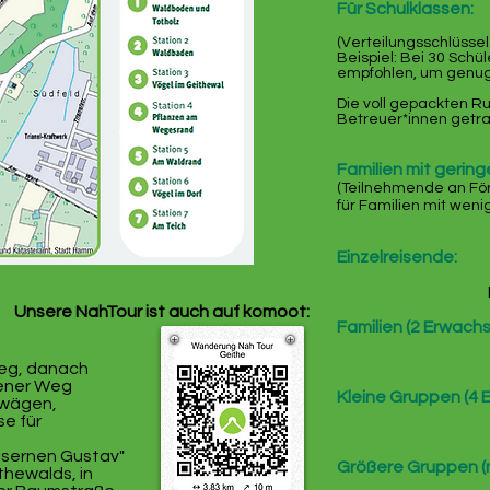
Für Schulklassen:
(Verteilungsschlüssel
Beispiel: Bei 30 Sch
empfohlen, um genug 
Die voll gepackten R
Betreuer*innen getr
Familien mit geri
(Te
ilnehmende an F
für Familien mit weni
Einzelreisende:
Unsere NahTour ist auch auf komoot:
Familien (2 Erwachs
eg, danach
ener Weg
Kleine Gruppen (4 
rwägen,
se für
isernen Gustav"
Größere Gruppen (m
thewalds, in