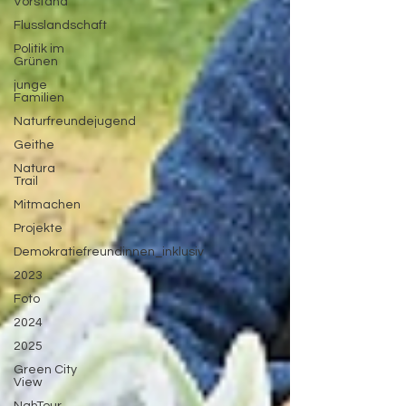
Vorstand
Flusslandschaft
Politik im
Grünen
junge
Familien
Naturfreundejugend
Geithe
Natura
Trail
Mitmachen
Projekte
Demokratiefreundinnen_inklusiv
2023
Foto
2024
2025
Green City
View