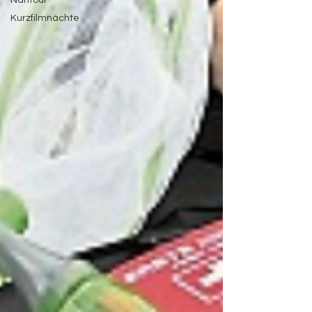
NahTour
Kurzfilmnächte