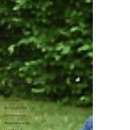
Waldlehrpfad
Frieden
2021
2020
Kindergruppe
Jugendgruppe
Kultur
Naturschutz
Laufgruppe
Lippe
Mitgliederversammlung
Naturfreunde
bewegen
ProInsekt
Schutzhütte
Unterwegs
Wasserwege