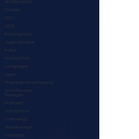
Waldlehrpfad
Frieden
2021
2020
Kindergruppe
Jugendgruppe
Kultur
Naturschutz
Laufgruppe
Lippe
Mitgliederversammlung
Naturfreunde
bewegen
ProInsekt
Schutzhütte
Unterwegs
Wasserwege
Vorstand