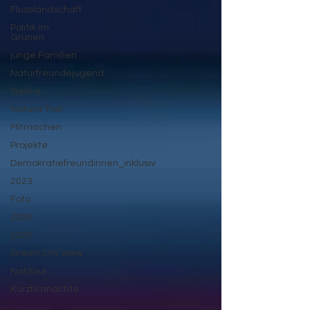
Flusslandschaft
Politik im
Grünen
junge Familien
Naturfreundejugend
Geithe
Natura Trail
Mitmachen
Projekte
Demokratiefreundinnen_inklusiv
2023
Foto
2024
2025
Green City View
NahTour
Kurzfilmnächte