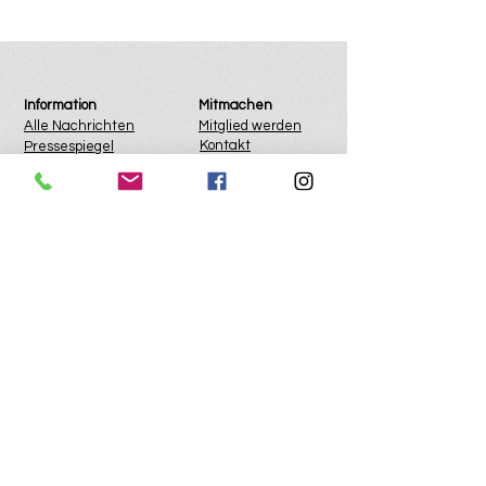
Information
Mitmachen
Alle Nachrichten
Mitglied werden
Kontakt
Pressespiegel
Anfahrt
Impressum
Datenschutz
Spenden
Satzung
Administratoranmeldung
Mehr auf naturfreunde.de:
Naturfreundehäuser
Veranstaltungen
Reiseangebote
Statistik