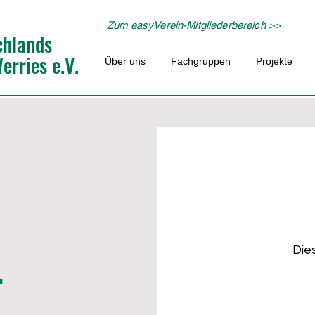
Zum easyVerein-Mitgliederbereich >>
chlands
rries e.V.
Über uns
Fachgruppen
Projekte
Dies
4