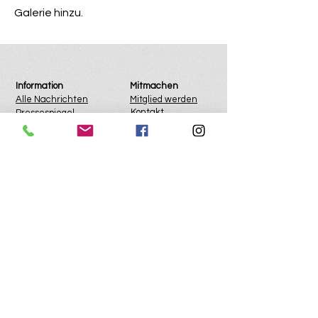
Galerie hinzu.
Information
Mitmachen
Alle Nachrichten
Mitglied werden
Kontakt
Pressespiegel
Anfahrt
Impressum
Datenschutz
Spenden
Satzung
Administratoranmeldung
Mehr auf naturfreunde.de:
Naturfreundehäuser
Veranstaltungen
Reiseangebote