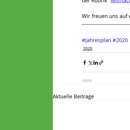
der Rubrik "
Mitmac
Wir freuen uns auf 
Naturfreundejugend
Geit
#Jahresplan
#2020
Demokratiefreundinnen_inklus
2020
Aktuelle Beiträge