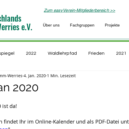
Zum easyVerein-Mitgliederbereich >>
chlands
rries e.V.
Über uns
Fachgruppen
Projekte
spiegel
2022
Waldlehrpfad
Frieden
2021
mm-Werries
4. Jan. 2020
1 Min. Lesezeit
ppe
Kultur
Naturschutz
Laufgruppe
Lippe
an 2020
aturfreunde bewegen
ProInsekt
Schutzhütte
ist da! 
n findet Ihr im Online-Kalender und als PDF-Datei unt
Flusslandschaft
Politik im Grünen
junge Familien