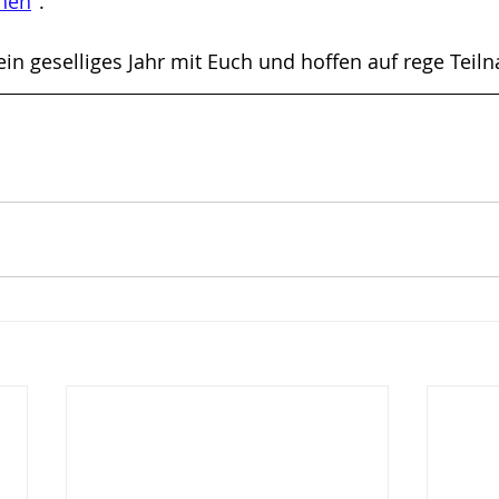
hen
".
ein geselliges Jahr mit Euch und hoffen auf rege Teil
he
Natura Trail
Mitmachen
Projekte
iv
2023