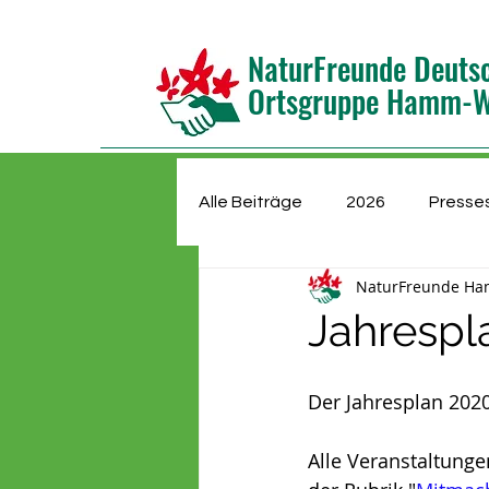
NaturFreunde Deuts
Ortsgruppe Hamm-We
Alle Beiträge
2026
Presse
NaturFreunde Ha
Kindergruppe
Jugendgru
Jahrespl
Mitgliederversammlung
N
Der Jahresplan 2020 
Alle Veranstaltunge
Wasserwege
Vorstand