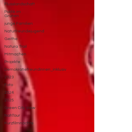
Flusslandschaft
Politik im
Grünen
junge Familien
Naturfreundejugend
Geithe
Natura Trail
Mitmachen
Projekte
Demokratiefreundinnen_inklusiv
2023
Foto
2024
2025
Green City View
NahTour
Kurzfilmnächte