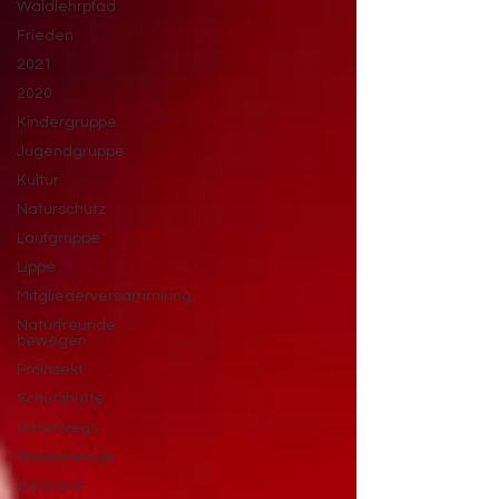
Waldlehrpfad
Frieden
2021
2020
Kindergruppe
Jugendgruppe
Kultur
Naturschutz
Laufgruppe
Lippe
Mitgliederversammlung
Naturfreunde
bewegen
ProInsekt
Schutzhütte
Unterwegs
Wasserwege
Vorstand