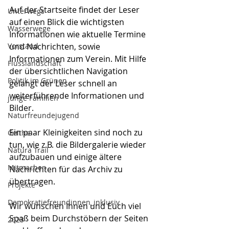
Auf der Startseite findet der Leser 
Unterwegs
auf einen Blick die wichtigsten 
Wasserwege
Informationen wie aktuelle Termine 
Vorstand
und Nachrichten, sowie 
Informationen zum Verein. Mit Hilfe 
Flusslandschaft
der übersichtlichen Navigation 
Politik im Grünen
gelangt der Leser schnell an 
weiterführende Informationen und 
junge Familien
Bilder.  
Naturfreundejugend
Ein paar Kleinigkeiten sind noch zu 
Geithe
tun, wie z.B. die Bildergalerie wieder 
Natura Trail
aufzubauen und einige ältere 
Mitmachen
Nachrichten für das Archiv zu 
übertragen. 
Projekte
Demokratiefreundinnen_inklusiv
Wir wünschen Ihnen und Euch viel 
Spaß beim Durchstöbern der Seiten 
2023