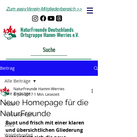
Zum easyVerein-Mitgliederbereich >>
NaturFreunde Deutschlands
Ortsgruppe Hamm-Werries e.V.
Suche
Beitrag
Alle Beiträge
NaturFreunde Hamm-Werries
Alle Beiträge
6. Juni 2017
1 Min. Lesezeit
Neue Homepage für die
2026
NaturFreunde
Pressespiegel
Bunt und frisch mit einer klaren 
2022
und übersichtlichen Gliederung 
Waldlehrpfad