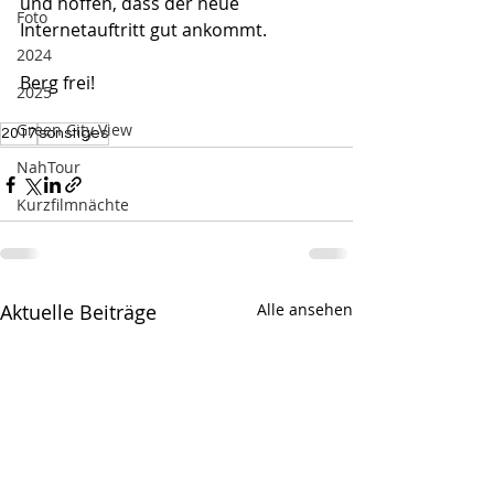
und hoffen, dass der neue 
Foto
Internetauftritt gut ankommt. 
2024
Berg frei!
2025
Green City View
2017
sonstiges
NahTour
Kurzfilmnächte
Aktuelle Beiträge
Alle ansehen