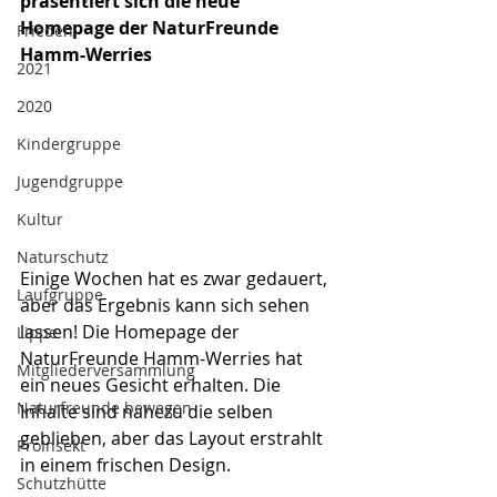
präsentiert sich die neue 
Homepage der NaturFreunde 
Frieden
Hamm-Werries
2021
2020
Kindergruppe
Jugendgruppe
Kultur
Naturschutz
Einige Wochen hat es zwar gedauert, 
Laufgruppe
aber das Ergebnis kann sich sehen 
lassen! Die Homepage der 
Lippe
NaturFreunde Hamm-Werries hat 
Mitgliederversammlung
ein neues Gesicht erhalten. Die 
Naturfreunde bewegen
Inhalte sind nahezu die selben 
geblieben, aber das Layout erstrahlt 
ProInsekt
in einem frischen Design. 
Schutzhütte