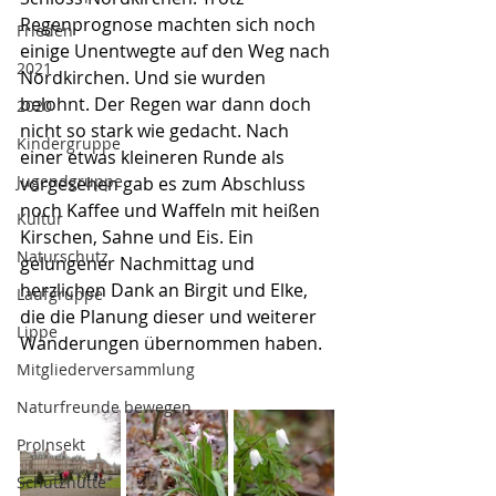
Regenprognose machten sich noch 
Frieden
einige Unentwegte auf den Weg nach 
2021
Nordkirchen. Und sie wurden 
belohnt. Der Regen war dann doch 
2020
nicht so stark wie gedacht. Nach 
Kindergruppe
einer etwas kleineren Runde als 
Jugendgruppe
vorgesehen gab es zum Abschluss 
noch Kaffee und Waffeln mit heißen 
Kultur
Kirschen, Sahne und Eis. Ein 
Naturschutz
gelungener Nachmittag und 
herzlichen Dank an Birgit und Elke, 
Laufgruppe
die die Planung dieser und weiterer 
Lippe
Wanderungen übernommen haben.
Mitgliederversammlung
Naturfreunde bewegen
ProInsekt
Schutzhütte