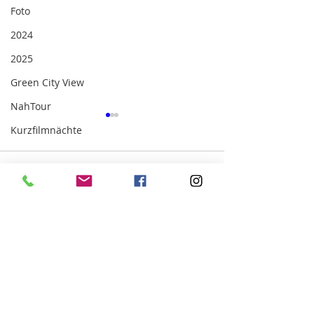
Foto
2024
2025
Green City View
NahTour
Kurzfilmnächte
Kommentare
Der Wald wartet nicht
Generationswe
Kommentar verfassen...
eingeläutet
Information
Mitmachen
Alle Nachrichten
Mitglied werden
Kontakt
Pressespiegel