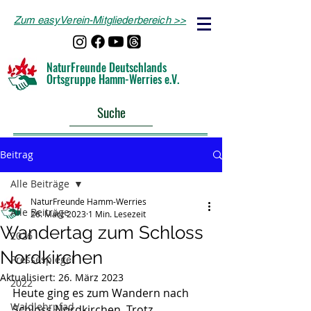
Zum easyVerein-Mitgliederbereich >>
NaturFreunde Deutschlands
Ortsgruppe Hamm-Werries e.V.
Suche
Beitrag
Alle Beiträge
NaturFreunde Hamm-Werries
Alle Beiträge
26. März 2023
1 Min. Lesezeit
Wandertag zum Schloss
2026
Nordkirchen
Pressespiegel
Aktualisiert:
26. März 2023
2022
Heute ging es zum Wandern nach 
Waldlehrpfad
Schloss Nordkirchen. Trotz 