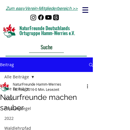
Zum easyVerein-Mitgliederbereich >>
NaturFreunde Deutschlands
Ortsgruppe Hamm-Werries e.V.
Suche
Beitrag
Alle Beiträge
NaturFreunde Hamm-Werries
Alle Beiträge
16. Feb. 2016
0 Min. Lesezeit
Naturfreunde machen
2026
sauber
Pressespiegel
2022
Waldlehrpfad