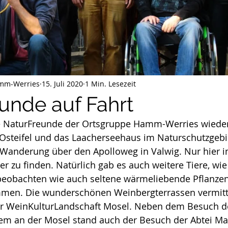
he
Natura Trail
Mitmachen
Projekte
iv
2023
mm-Werries
15. Juli 2020
1 Min. Lesezeit
unde auf Fahrt
e NaturFreunde der Ortsgruppe Hamm-Werries wieder 
 Osteifel und das Laacherseehaus im Naturschutzgebi
Wanderung über den Apolloweg in Valwig. Nur hier i
ter zu finden. Natürlich gab es auch weitere Tiere, wie 
eobachten wie auch seltene wärmeliebende Pflanzen, 
men. Die wunderschönen Weinbergterrassen vermitt
r WeinKulturLandschaft Mosel. Neben dem Besuch d
em an der Mosel stand auch der Besuch der Abtei Mar