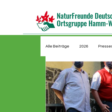
NaturFreunde Deuts
Ortsgruppe Hamm-We
Alle Beiträge
2026
Presse
Kindergruppe
Jugendgru
Mitgliederversammlung
N
Wasserwege
Vorstand