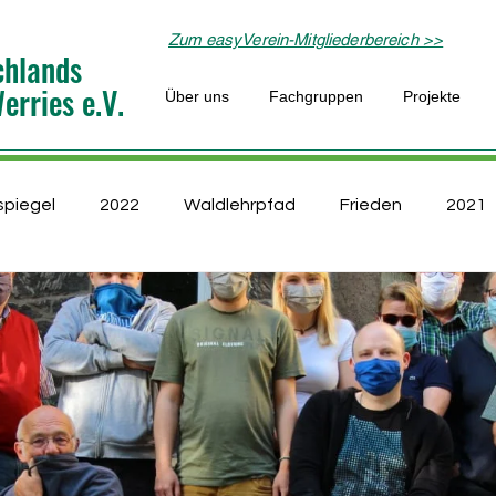
Zum easyVerein-Mitgliederbereich >>
chlands
rries e.V.
Über uns
Fachgruppen
Projekte
spiegel
2022
Waldlehrpfad
Frieden
2021
ppe
Kultur
Naturschutz
Laufgruppe
Lippe
aturfreunde bewegen
ProInsekt
Schutzhütte
Flusslandschaft
Politik im Grünen
junge Familien