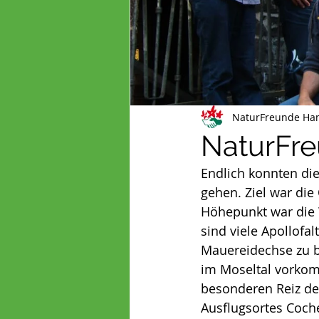
Naturfreundejugend
Geit
Demokratiefreundinnen_inklus
NaturFreunde Ha
NaturFre
Endlich konnten di
gehen. Ziel war die
Höhepunkt war die 
sind viele Apollofal
Mauereidechse zu b
im Moseltal vorkom
besonderen Reiz de
Ausflugsortes Coch