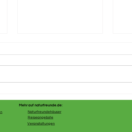
Sattelfest 2022
Das 
Mehr auf naturfreunde.de:
Naturfreundehäuser
en
Reiseangebote
Veranstaltungen