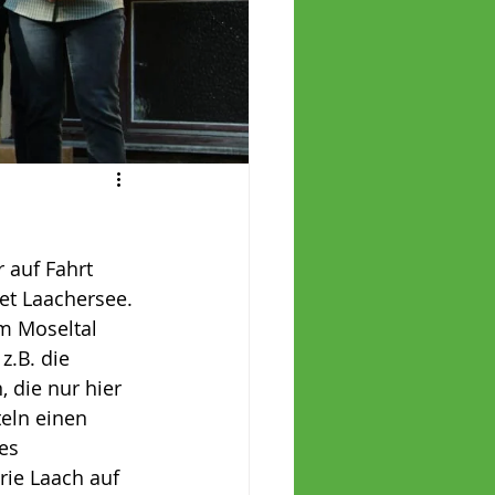
auf Fahrt 
et Laachersee. 
m Moseltal 
z.B. die 
die nur hier 
eln einen 
es 
ie Laach auf 